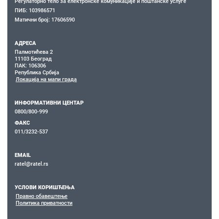
Регулаторно тело за електронске комуникације и поштанске услуге
ПИБ: 103986571
Матични број: 17606590
АДРЕСА
Палмотићева 2
11103 Београд
ПАК: 106306
Република Србија
Локација на мапи града
ИНФОРМАТИВНИ ЦЕНТАР
0800/800-999
ФАКС
011/3232-537
EMAIL
ratel@ratel.rs
УСЛОВИ КОРИШЋЕЊА
Правно обавештење
Политика приватности