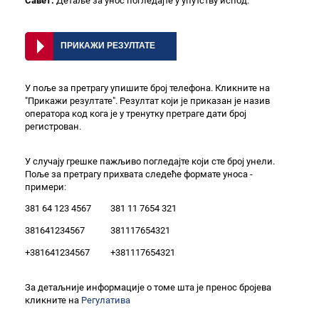
Савет:
Детаље за унос погледајте у упутству испод.
У поље за претрагу упишите број телефона. Кликните на
"Прикажи резултате". Резултат који је приказан је назив
оператора код кога је у тренутку претраге дати број
регистрован.
У случају грешке пажљиво погледајте који сте број унели.
Поље за претрагу прихвата следеће формате уноса -
примери:
381 64 123 4567
381 11 7654 321
381641234567
381117654321
+381641234567
+381117654321
За детаљније информације о томе шта је пренос бројева
кликните на
Регулатива