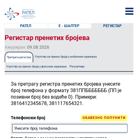
РАТЕЛ
Е - ШАЛТЕР
РЕГИСТАР
Регистар пренетих бројева
Ажуриран:
09.08.2026
Упутство за пренос броја у мобилним мрежама
Претрага регистра
Упутство за пренос броја у фиксним мрежама
Регулатива
За претрагу регистра пренетих бројева унесите
број телефона у формату 381ППБББББББ (ПП је
позивни број без водеће 0). Примери:
3816412345678, 381117654321.
Телефонски број
ОБАВЕЗНО ПОПУНИТИ